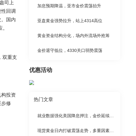
/盎司上
加息预期降温，亚市金价震荡抬升
段性回调
改。国内
亚盘黄金强势拉升，站上4314高位
应。
黄金资金结构分化，场内外流场外抢筹
金价退守低位，4330关口弱势震荡
，双重支
优惠活动
机构投资
热门文章
逐步修
就业数据强化美国降息押注，金价延续涨势
现货黄金日内打破震荡走势，多重因素支撑金价上涨