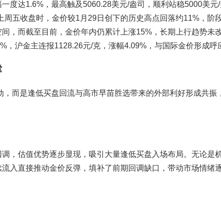
1.6%，最高触及5060.28美元/盎司，顺利站稳5000美元
势，上周五收盘时，金价较1月29日创下的历史高点回落约11%，阶
间，而截至目前，金价年内仍累计上涨15%，长期上行趋势未
31%，沪金主连报1128.26元/克，涨幅4.09%，与国际金价形成呼
撑
推动，而是逢低买盘回流与高市早苗胜选带来的外部利好形成共振
回调，估值优势逐步显现，吸引大量逢低买盘入场布局。无论是
续流入直接推动金价反弹，填补了前期回调缺口，带动市场情绪