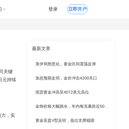
们
登录
立即开户
最新文章
美伊局势恶化，黄金区间震荡反弹
司关键
加息预期走弱，金价冲击4200关口
日元持续
现货黄金冲高至4072美元高位
金饰价格大幅跳水，年内每克暴跌近500元
阻力，实
黄金亚盘V型反转，低位支撑稳固