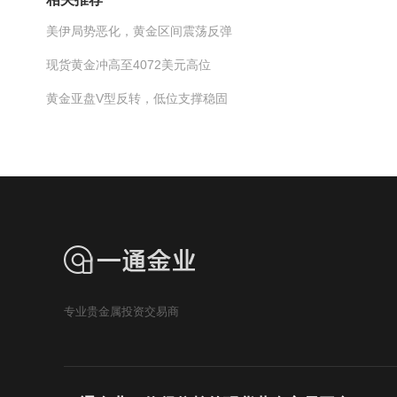
美伊局势恶化，黄金区间震荡反弹
现货黄金冲高至4072美元高位
黄金亚盘V型反转，低位支撑稳固
专业贵金属投资交易商