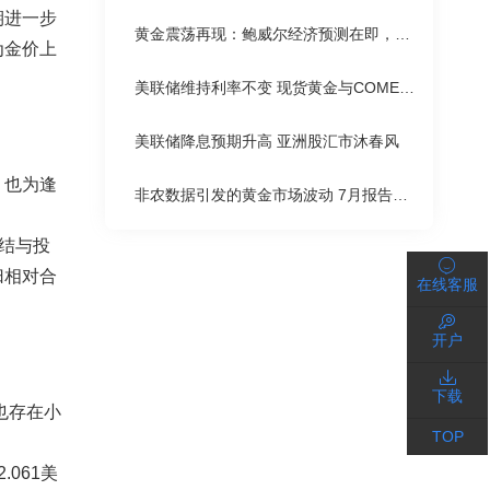
期进一步
黄金震荡再现：鲍威尔经济预测在即，多空争夺激烈
为金价上
美联储维持利率不变 现货黄金与COMEX黄金小幅下跌
美联储降息预期升高 亚洲股汇市沐春风
，也为逢
非农数据引发的黄金市场波动 7月报告或将推高金价
结与投
归相对合
在线客服
开户
下载
也存在小
TOP
061美