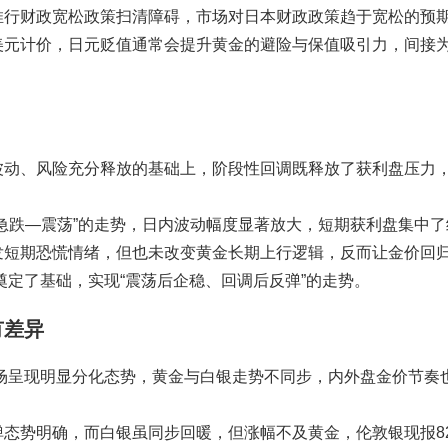
推行财政宽松政策扫清障碍，市场对日本财政政策趋于宽松的预
美元计价，日元贬值通常会提升黄金的避险与保值吸引力，间接
波动、风险充分释放的基础上，阶段性回调既释放了获利盘压力
急跌—震荡”的走势，日内波动幅度显著放大，短期获利盘集中了
发短期恐慌情绪，但也未改变黄金长期上行逻辑，反而让金价回
奠定了基础，实现“震荡后企稳、回调后反弹”的走势。
有差异
市场呈现明显分化态势，黄金与白银走势不同步，内外盘金价节奏
势明确，而白银虽同步回暖，但涨幅不及黄金，伦敦银现报82.