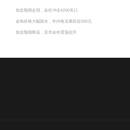
加息预期走弱，金价冲击4200关口
金饰价格大幅跳水，年内每克暴跌近500元
加息预期降温，亚市金价震荡抬升