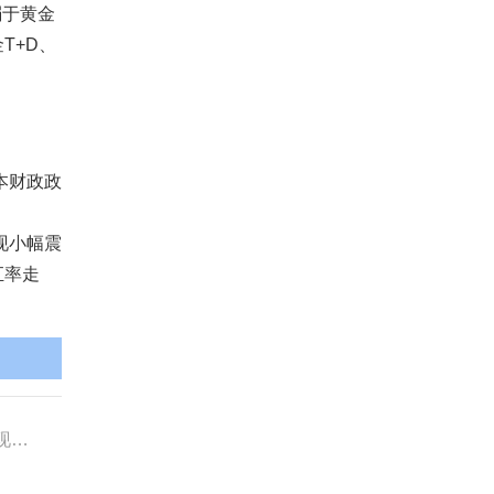
弱于黄金
T+D、
。
本财政政
现小幅震
汇率走
情