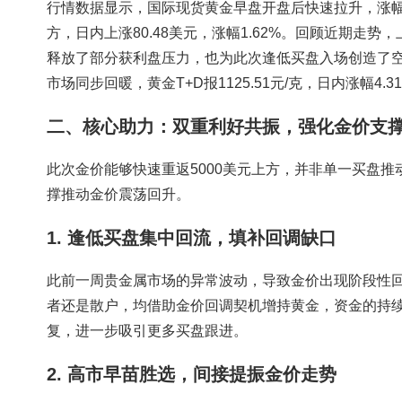
行情数据显示，国际现货黄金早盘开盘后快速拉升，涨幅一度达
方，日内上涨80.48美元，涨幅1.62%。回顾近期走
释放了部分获利盘压力，也为此次逢低买盘入场创造了空
市场同步回暖，黄金T+D报1125.51元/克，日内涨幅4.
二、核心助力：双重利好共振，强化金价支
此次金价能够快速重返5000美元上方，并非单一买盘
撑推动金价震荡回升。
1. 逢低买盘集中回流，填补回调缺口
此前一周贵金属市场的异常波动，导致金价出现阶段性
者还是散户，均借助金价回调契机增持黄金，资金的持
复，进一步吸引更多买盘跟进。
2. 高市早苗胜选，间接提振金价走势