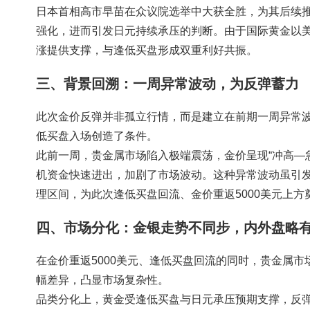
日本首相高市早苗在众议院选举中大获全胜，为其后续
强化，进而引发日元持续承压的判断。由于国际黄金以
涨提供支撑，与逢低买盘形成双重利好共振。
三、背景回溯：一周异常波动，为反弹蓄力
此次金价反弹并非孤立行情，而是建立在前期一周异常
低买盘入场创造了条件。
此前一周，贵金属市场陷入极端震荡，金价呈现“冲高—
机资金快速进出，加剧了市场波动。这种异常波动虽引
理区间，为此次逢低买盘回流、金价重返5000美元上方
四、市场分化：金银走势不同步，内外盘略
在金价重返5000美元、逢低买盘回流的同时，贵金属
幅差异，凸显市场复杂性。
品类分化上，黄金受逢低买盘与日元承压预期支撑，反弹态