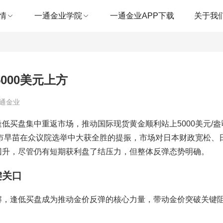
情
一通金业学院
一通金业APP下载
关于我
000美元上方
一通金业
低买盘集中重返市场，推动国际现货黄金顺利站上5000美元/盎
高市早苗在众议院选举中大获全胜的提振，市场对日本财政宽松、
回升，尽管仍有短期获利盘了结压力，但整体反弹态势明确。
键关口
解，逢低买盘成为推动金价反弹的核心力量，带动金价突破关键