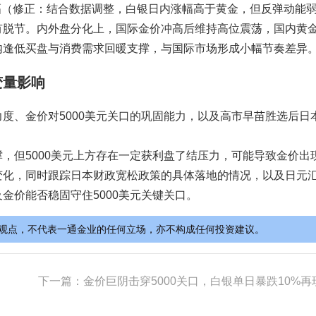
内涨幅（修正：结合数据调整，白银日内涨幅高于黄金，但反弹动能
脱节。内外盘分化上，国际金价冲高后维持高位震荡，国内黄金
内逢低买盘与消费需求回暖支撑，与国际市场形成小幅节奏差异
变量影响
度、金价对5000美元关口的巩固能力，以及高市早苗胜选后日
，但5000美元上方存在一定获利盘了结压力，可能导致金价出
变化，同时跟踪日本财政宽松政策的具体落地的情况，以及日元
金价能否稳固守住5000美元关键关口。
观点，不代表一通金业的任何立场，亦不构成任何投资建议。
下一篇：
金价巨阴击穿5000关口，白银单日暴跌10%再现惨烈行