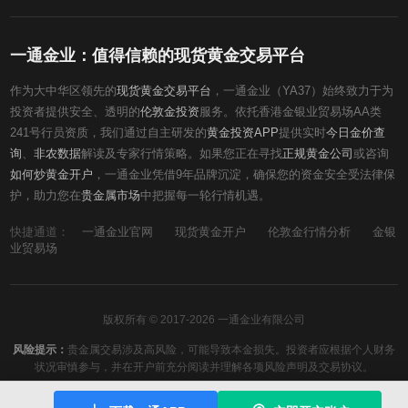
一通金业：值得信赖的现货黄金交易平台
作为大中华区领先的
现货黄金交易平台
，一通金业（YA37）始终致力于为
投资者提供安全、透明的
伦敦金投资
服务。依托香港金银业贸易场AA类
241号行员资质，我们通过自主研发的
黄金投资APP
提供实时
今日金价查
询
、
非农数据
解读及专家行情策略。如果您正在寻找
正规黄金公司
或咨询
如何炒黄金开户
，一通金业凭借9年品牌沉淀，确保您的资金安全受法律保
护，助力您在
贵金属市场
中把握每一轮行情机遇。
快捷通道：
一通金业官网
现货黄金开户
伦敦金行情分析
金银
业贸易场
版权所有 © 2017-2026 一通金业有限公司
风险提示：
贵金属交易涉及高风险，可能导致本金损失。投资者应根据个人财务
状况审慎参与，并在开户前充分阅读并理解各项风险声明及交易协议。